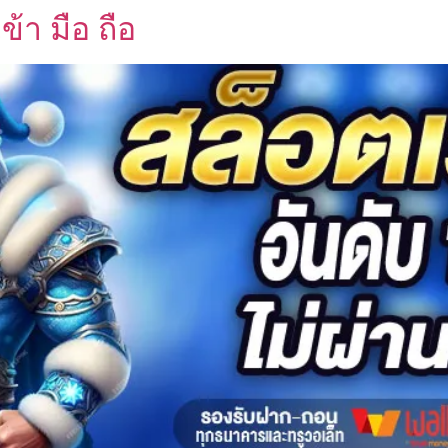
้า มือ ถือ