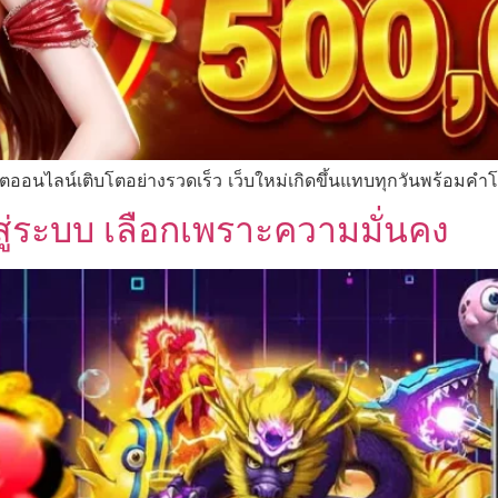
อตออนไลน์เติบโตอย่างรวดเร็ว เว็บใหม่เกิดขึ้นแทบทุกวันพร้อมคำโ
ู่ระบบ เลือกเพราะความมั่นคง