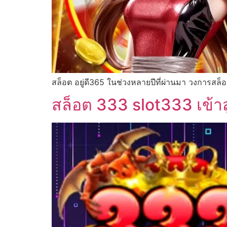
สล็อต อยู่ดี365 ในช่วงหลายปีที่ผ่านมา วงการสล็
สล็อต 333 slot333 เข้าส