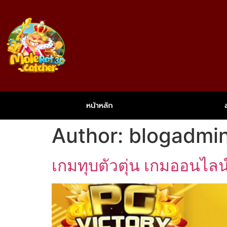
หน้าหลัก
Author:
blogadmi
เกมทุบตัวตุ่น เกมออนไลน