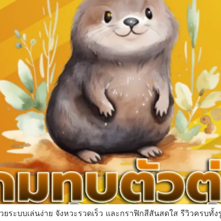
ด้วยระบบเล่นง่าย จังหวะรวดเร็ว และกราฟิกสีสันสดใส รีวิวครบทั