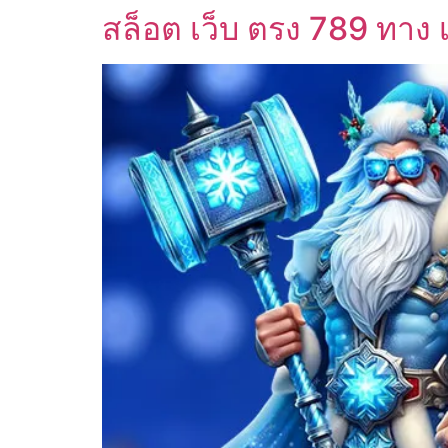
สล็อต เว็บ ตรง 789 ทาง เข