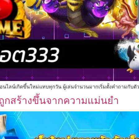
ออนไลน์เกิดขึ้นใหม่แทบทุกวัน ผู้เล่นจำนวนมากเริ่มตั้งคำถามกับตั
่ถูกสร้างขึ้นจากความแม่นยำ