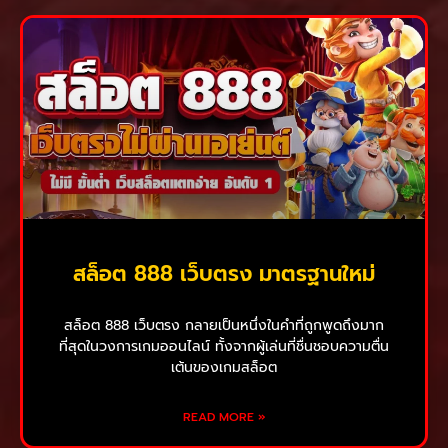
สล็อต 888 เว็บตรง มาตรฐานใหม่
สล็อต 888 เว็บตรง กลายเป็นหนึ่งในคำที่ถูกพูดถึงมาก
ที่สุดในวงการเกมออนไลน์ ทั้งจากผู้เล่นที่ชื่นชอบความตื่น
เต้นของเกมสล็อต
READ MORE »