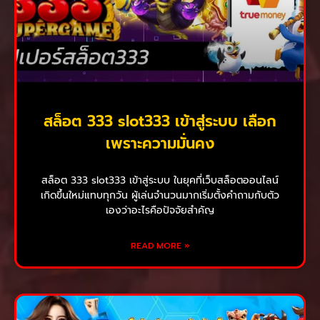
สล็อต 333 slot333 เข้าสู่ระบบ เลือก
เพราะความมั่นคง
สล็อต 333 slot333 เข้าสู่ระบบ ในยุคที่เว็บสล็อตออนไลน์
เกิดขึ้นใหม่แทบทุกวัน ผู้เล่นจำนวนมากเริ่มตั้งคำถามกับตัว
เองว่าอะไรคือปัจจัยสำคัญ
READ MORE »