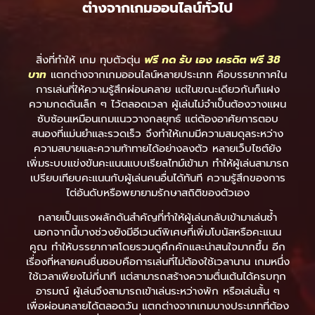
ต่างจากเกมออนไลน์ทั่วไป
สิ่งที่ทำให้ เกม ทุบตัวตุ่น
ฟรี กด รับ เอง เครดิต ฟรี 38
บาท
แตกต่างจากเกมออนไลน์หลายประเภท คือบรรยากาศใน
การเล่นที่ให้ความรู้สึกผ่อนคลาย แต่ในขณะเดียวกันก็แฝง
ความกดดันเล็ก ๆ ไว้ตลอดเวลา ผู้เล่นไม่จำเป็นต้องวางแผน
ซับซ้อนเหมือนเกมแนววางกลยุทธ์ แต่ต้องอาศัยการตอบ
สนองที่แม่นยำและรวดเร็ว จึงทำให้เกมมีความสมดุลระหว่าง
ความสบายและความท้าทายได้อย่างลงตัว หลายเว็บไซต์ยัง
เพิ่มระบบแข่งขันคะแนนแบบเรียลไทม์เข้ามา
ทำให้ผู้เล่นสามารถ
เปรียบเทียบคะแนนกับผู้เล่นคนอื่นได้ทันที ความรู้สึกของการ
ไต่อันดับหรือพยายามรักษาสถิติของตัวเอง
กลายเป็นแรงผลักดันสำคัญที่ทำให้ผู้เล่นกลับเข้ามาเล่นซ้ำ
นอกจากนี้บางช่วงยังมีอีเวนต์พิเศษที่เพิ่มโบนัสหรือคะแนน
คูณ ทำให้บรรยากาศโดยรวมดูคึกคักและน่าสนใจมากขึ้น อีก
เรื่องที่หลายคนชื่นชอบคือการเล่นที่ไม่ต้องใช้เวลานาน เกมหนึ่ง
ใช้เวลาเพียงไม่กี่นาที แต่สามารถสร้างความตื่นเต้นได้ครบทุก
อารมณ์ ผู้เล่นจึงสามารถเข้าเล่นระหว่างพัก หรือเล่นสั้น ๆ
เพื่อผ่อนคลายได้ตลอดวัน แตกต่างจากเกมบางประเภทที่ต้อง