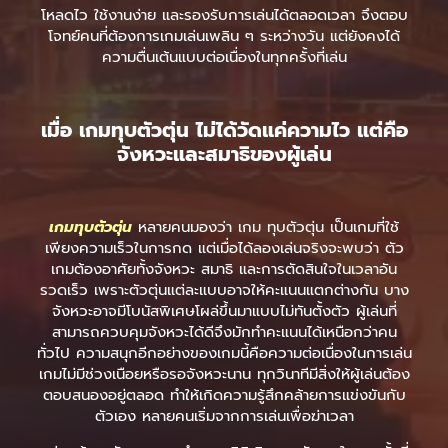
โหลดไว ใช้งานง่าย และรองรับการเล่นได้ตลอดเวลา จึงตอบ
โจทย์คนที่ต้องการเกมเล่นเพลิน ๆ ระหว่างวัน แต่ยังคงได้
ความตื่นเต้นแบบต่อเนื่องในทุกครั้งที่เล่น
เมื่อ เกมทุบตัวตุ่น ไม่ได้วัดแค่ความไว แต่คือ
จังหวะและสมาธิของผู้เล่น
เกมทุบตัวตุ่น
หลายคนมองว่า เกม ทุบตัวตุ่น เป็นเกมที่ใช้
เพียงความเร็วในการกด แต่เมื่อได้ลองเล่นจริงจะพบว่า ตัว
เกมต้องอาศัยทั้งจังหวะ สมาธิ และการตัดสินใจในเวลาอัน
รวดเร็ว เพราะตัวตุ่นแต่ละแบบอาจให้คะแนนแตกต่างกัน บาง
จังหวะอาจมีโบนัสพิเศษโผล่ขึ้นมาแบบไม่ทันตั้งตัว ผู้เล่นที่
สามารถควบคุมจังหวะได้ดีจึงมักทำคะแนนได้เหนือกว่าคน
ทั่วไป ความสนุกอีกอย่างของเกมนี้คือความต่อเนื่องในการเล่น
เกมไม่มีช่วงเนือยหรือรอจังหวะนาน ทุกวินาทีมีสิ่งให้ผู้เล่นต้อง
ตอบสนองอยู่ตลอด
ทำให้เกิดความรู้สึกคล้ายการแข่งขันกับ
ตัวเอง หลายคนเริ่มจากการเล่นเพื่อฆ่าเวลา