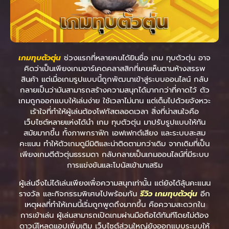
เกมทุบตัวตุ่น
ช่วงแรกที่หลายคนได้ยินชื่อ เกม ทุบตัวตุ่น อาจ
คิดว่าเป็นเพียงเกมอาร์เคดคลาสสิกที่เคยเห็นตามห้างสรรพ
สินค้า แต่เมื่อเกมรูปแบบนี้ถูกพัฒนาเข้าสู่ระบบออนไลน์ กลับ
กลายเป็นว่ามันสามารถสร้างความสนุกได้มากกว่าที่คาดไว้ ตัว
เกมถูกออกแบบให้เล่นง่าย ใช้เวลาไม่นาน แต่เต็มไปด้วยจังหวะ
เร้าใจที่ทำให้ผู้เล่นต้องโฟกัสตลอดเวลา สิ่งที่น่าสนใจคือ
เว็บไซต์หลายแห่งได้นำ เกม ทุบตัวตุ่น มาปรับรูปแบบให้ทัน
สมัยมากขึ้น ทั้งภาพกราฟิก เอฟเฟกต์เสียง และระบบสะสม
คะแนน ทำให้ตัวเกมดูมีมิติและน่าติดตามกว่าเดิม จากเดิมที่เป็น
เพียงเกมตีตัวตุ่นธรรมดา กลับกลายเป็นเกมออนไลน์ที่มีระบบ
การแข่งขันและโบนัสเข้ามาเสริม
ผู้เล่นจึงไม่ได้เล่นเพียงเพื่อความสนุกเท่านั้น แต่ยังได้ลุ้นคะแนน
รางวัล และกิจกรรมพิเศษไปพร้อมกัน
รีวิว เกมทุบตัวตุ่น
อีก
เหตุผลที่ทำให้เกมนี้เริ่มถูกพูดถึงมากขึ้น คือความสะดวกใน
การเข้าเล่น ผู้เล่นสามารถเปิดเกมผ่านมือถือได้ทันทีโดยไม่ต้อง
ดาวน์โหลดแอปเพิ่มเติม เว็บไซต์ส่วนใหญ่ยังออกแบบระบบให้