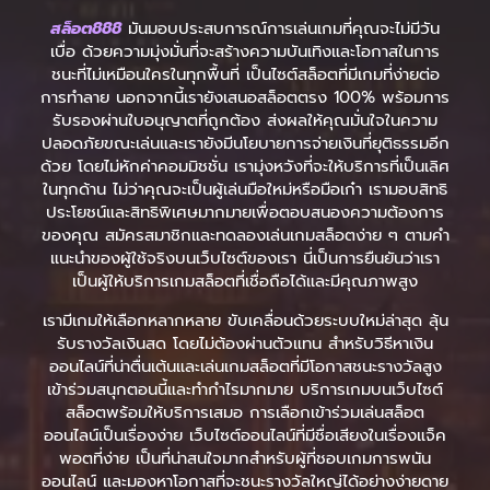
สล็อต888
มันมอบประสบการณ์การเล่นเกมที่คุณจะไม่มีวัน
เบื่อ ด้วยความมุ่งมั่นที่จะสร้างความบันเทิงและโอกาสในการ
ชนะที่ไม่เหมือนใครในทุกพื้นที่ เป็นไซต์สล็อตที่มีเกมที่ง่ายต่อ
การทำลาย นอกจากนี้เรายังเสนอสล็อตตรง 100% พร้อมการ
รับรองผ่านใบอนุญาตที่ถูกต้อง ส่งผลให้คุณมั่นใจในความ
ปลอดภัยขณะเล่นและเรายังมีนโยบายการจ่ายเงินที่ยุติธรรมอีก
ด้วย โดยไม่หักค่าคอมมิชชั่น เรามุ่งหวังที่จะให้บริการที่เป็นเลิศ
ในทุกด้าน ไม่ว่าคุณจะเป็นผู้เล่นมือใหม่หรือมือเก๋า เรามอบสิทธิ
ประโยชน์และสิทธิพิเศษมากมายเพื่อตอบสนองความต้องการ
ของคุณ สมัครสมาชิกและทดลองเล่นเกมสล็อตง่าย ๆ ตามคำ
แนะนำของผู้ใช้จริงบนเว็บไซต์ของเรา นี่เป็นการยืนยันว่าเรา
เป็นผู้ให้บริการเกมสล็อตที่เชื่อถือได้และมีคุณภาพสูง
เรามีเกมให้เลือกหลากหลาย ขับเคลื่อนด้วยระบบใหม่ล่าสุด ลุ้น
รับรางวัลเงินสด โดยไม่ต้องผ่านตัวแทน สำหรับวิธีหาเงิน
ออนไลน์ที่น่าตื่นเต้นและเล่นเกมสล็อตที่มีโอกาสชนะรางวัลสูง
เข้าร่วมสนุกตอนนี้และทำกำไรมากมาย บริการเกมบนเว็บไซต์
สล็อตพร้อมให้บริการเสมอ การเลือกเข้าร่วมเล่นสล็อต
ออนไลน์เป็นเรื่องง่าย เว็บไซต์ออนไลน์ที่มีชื่อเสียงในเรื่องแจ็ค
พอตที่ง่าย เป็นที่น่าสนใจมากสำหรับผู้ที่ชอบเกมการพนัน
ออนไลน์ และมองหาโอกาสที่จะชนะรางวัลใหญ่ได้อย่างง่ายดาย