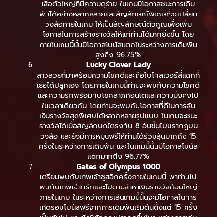
เสือตัวใหญ่ที่มีความดุร้าย ในเกมมีโอกาสชนะการเดิม
พันได้อย่างหลากหลายและสัญลักษณ์พิเศษที่จะเปลี่ยน
วงล้อภายในเกม ให้เป็นสัญลักษณ์ตัวคูณเพื่อเพิ่ม
โอกาสในการสร้างรางวัลให้แก่ท่านได้มากยิ่งขึ้น โดย
ภายในเกมนี้นั้นมีโอกาสโบนัสแตกในระหว่างการเดิมพัน
สูงถึง 96.75%
Lucky Clover Lady
สาวสวยที่มาพร้อมความโชคดีและถือใบโคลเวอร์สี่แฉกที่
เธอได้ปลูกเอง โดยภายในเกมนี้ท่านจะพบกับความโชคดี
และความรักพร้อมกับโชคลาภก้อนโตและความมั่งคั่งไป
ในเวลาเดียวกัน โดยท่านจะพบกับโอกาสที่ดีในการลุ้น
เงินรางวัลสุดพิเศษได้หลากหลายรูปแบบ ในเกมจะชนะ
รางวัลได้เมื่อสัญลักษณ์ตรงกัน 8 อันขึ้นไปปรากฏบน
วงล้อ และยังมีการหมุนฟรีให้ท่านได้ร่วมลุ้นมากถึง 15
ครั้งในระหว่างการเดิมพัน และในเกมนี้นั้นมีโอกาสโบนัส
แตกมากถึง 96.77%
Gates of Olympus 1000
เตรียมพบกับเทพเจ้าซูสอีกครั้งภายในเกมนี้ พาท่านไป
พบกับเทพเจ้ากรีกและไปตามล่าหาเงินรางวัลก้อนใหญ่
ภายในเกม ในระหว่างการเล่นเกมนี้นั้นจะมีโอกาสในการ
เกิดรอบโบนัสฟรีจากการเดิมพันเริ่มต้นตั้งแต่ 15 ครั้ง