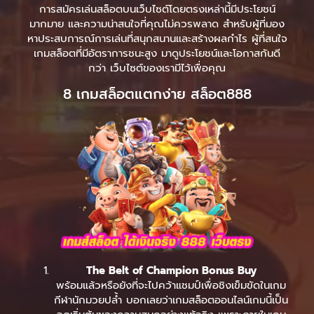
การสมัครเล่นสล็อตบนเว็บไซต์โดยตรงเหล่านี้มีประโยชน์
มากมาย และความน่าสนใจที่คุณไม่ควรพลาด สำหรับผู้ที่มอง
หาประสบการณ์การเล่นที่สนุกสนานและสร้างผลกำไร ผู้ที่สนใจ
เกมสล็อตที่มีอัตราการชนะสูง มาดูประโยชน์และโอกาสกันดี
กว่า เว็บไซต์ของเรามีไว้เพื่อคุณ
8 เกมสล็อตแตกง่าย สล็อต888
The Belt of Champion Bonus Buy
พร้อมแล้วหรือยังที่จะไปคว้าแชมป์เพื่อชิงเข็มขัดในเกม
กีฬานักมวยปล้ำ บอกเลยว่าเกมสล็อตออนไลน์เกมนี้เป็น